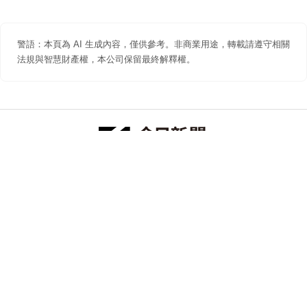
警語：本頁為 AI 生成內容，僅供參考。非商業用途，轉載請遵守相關
法規與智慧財產權，本公司保留最終解釋權。
防詐聲明
著作權聲明
免責聲明
關於我們
隱私權聲明
合作提案
追蹤 NOWNEWS 今日新聞