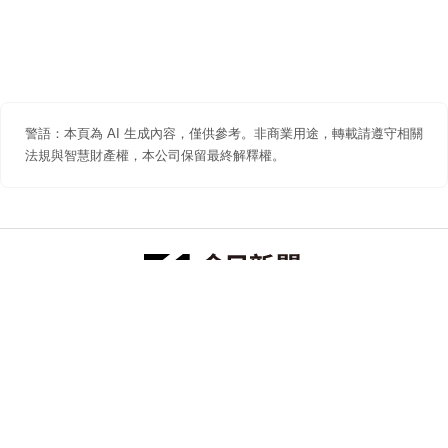
警語：本頁為 AI 生成內容，僅供參考。非商業用途，轉載請遵守相關
法規與智慧財產權，本公司保留最終解釋權。
防詐聲明
著作權聲明
免責聲明
關於我們
隱私權聲明
合作提案
追蹤 NOWNEWS 今日新聞