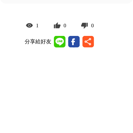
1
0
0
分享給好友