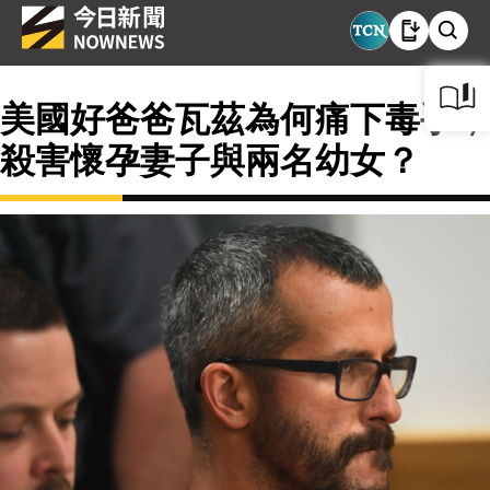
美國好爸爸瓦茲為何痛下毒手，
殺害懷孕妻子與兩名幼女？