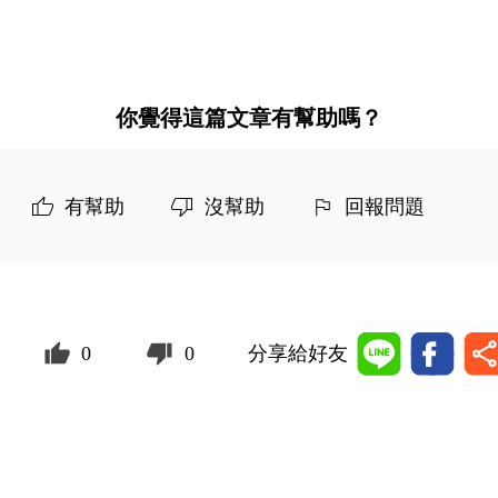
你覺得這篇文章有幫助嗎？
有幫助
沒幫助
回報問題
0
0
分享給好友