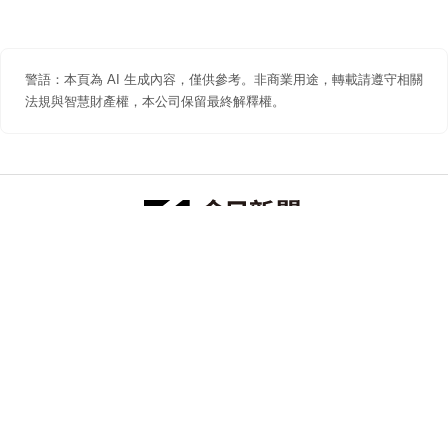
警語：本頁為 AI 生成內容，僅供參考。非商業用途，轉載請遵守相關
法規與智慧財產權，本公司保留最終解釋權。
防詐聲明
著作權聲明
免責聲明
關於我們
隱私權聲明
合作提案
追蹤 NOWNEWS 今日新聞