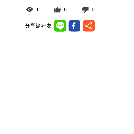
1
0
0
分享給好友