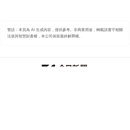
警語：本頁為 AI 生成內容，僅供參考。非商業用途，轉載請遵守相關
法規與智慧財產權，本公司保留最終解釋權。
防詐聲明
著作權聲明
免責聲明
關於我們
隱私權聲明
合作提案
追蹤 NOWNEWS 今日新聞