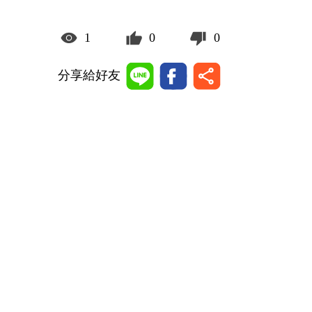
1
0
0
分享給好友