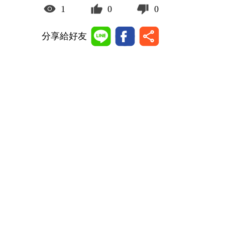
1
0
0
分享給好友