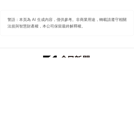
警語：本頁為 AI 生成內容，僅供參考。非商業用途，轉載請遵守相關
法規與智慧財產權，本公司保留最終解釋權。
防詐聲明
著作權聲明
免責聲明
關於我們
隱私權聲明
合作提案
追蹤 NOWNEWS 今日新聞