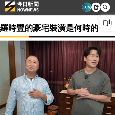
羅時豐的豪宅裝潢是何時的？