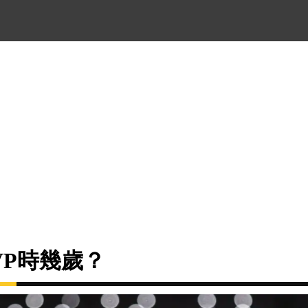
VP時幾歲？