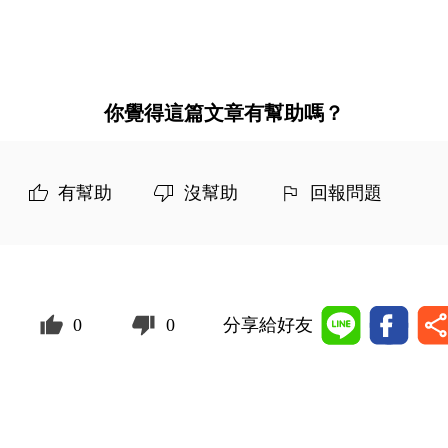
你覺得這篇文章有幫助嗎？
有幫助
沒幫助
回報問題
0
0
分享給好友