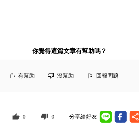
你覺得這篇文章有幫助嗎？
有幫助
沒幫助
回報問題
0
0
分享給好友