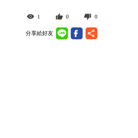
1
0
0
分享給好友