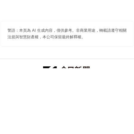
警語：本頁為 AI 生成內容，僅供參考。非商業用途，轉載請遵守相關
法規與智慧財產權，本公司保留最終解釋權。
防詐聲明
著作權聲明
免責聲明
關於我們
隱私權聲明
合作提案
追蹤 NOWNEWS 今日新聞