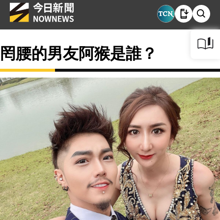
罔腰的男友阿猴是誰？