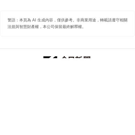
警語：本頁為 AI 生成內容，僅供參考。非商業用途，轉載請遵守相關
法規與智慧財產權，本公司保留最終解釋權。
防詐聲明
著作權聲明
免責聲明
關於我們
隱私權聲明
合作提案
追蹤 NOWNEWS 今日新聞