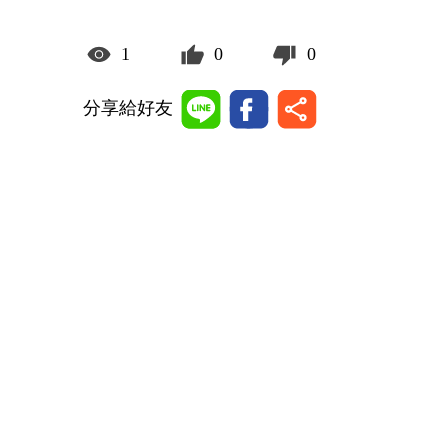
1
0
0
分享給好友