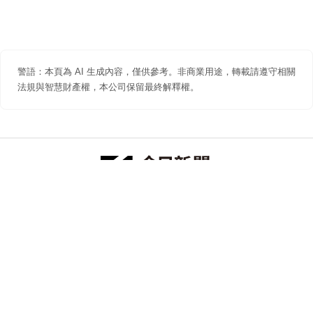
警語：本頁為 AI 生成內容，僅供參考。非商業用途，轉載請遵守相關
法規與智慧財產權，本公司保留最終解釋權。
防詐聲明
著作權聲明
免責聲明
關於我們
隱私權聲明
合作提案
追蹤 NOWNEWS 今日新聞