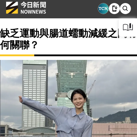
缺乏運動與腸道蠕動減緩之間有
何關聯？