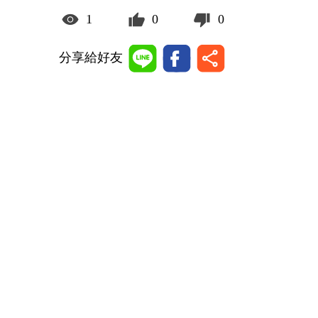
1
0
0
分享給好友