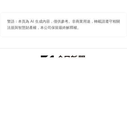
警語：本頁為 AI 生成內容，僅供參考。非商業用途，轉載請遵守相關
法規與智慧財產權，本公司保留最終解釋權。
防詐聲明
著作權聲明
免責聲明
關於我們
隱私權聲明
合作提案
追蹤 NOWNEWS 今日新聞