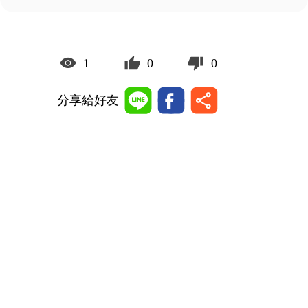
1
0
0
分享給好友