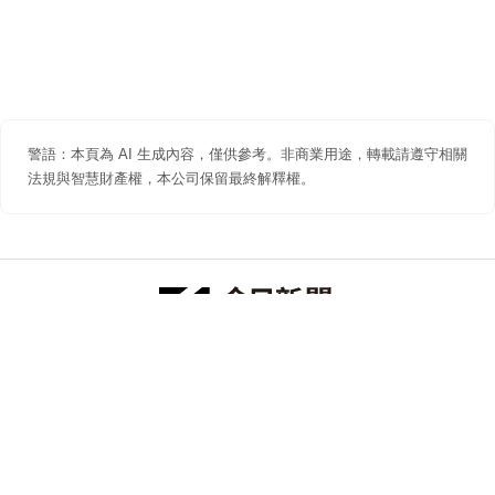
警語：本頁為 AI 生成內容，僅供參考。非商業用途，轉載請遵守相關
法規與智慧財產權，本公司保留最終解釋權。
防詐聲明
著作權聲明
免責聲明
關於我們
隱私權聲明
合作提案
追蹤 NOWNEWS 今日新聞