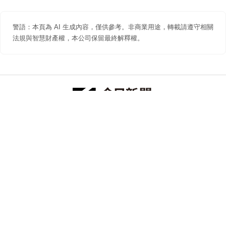
警語：本頁為 AI 生成內容，僅供參考。非商業用途，轉載請遵守相關
法規與智慧財產權，本公司保留最終解釋權。
防詐聲明
著作權聲明
免責聲明
關於我們
隱私權聲明
合作提案
追蹤 NOWNEWS 今日新聞