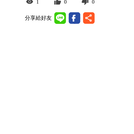
1
0
0
分享給好友