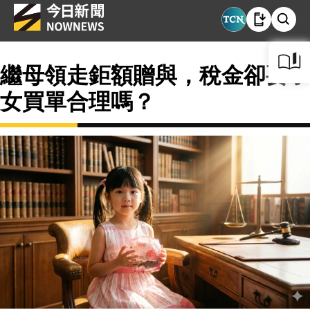
繼母領走鉅額贈與，稅金卻要子
女買單合理嗎？