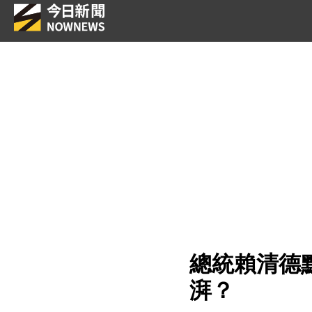
總統賴清德
湃？