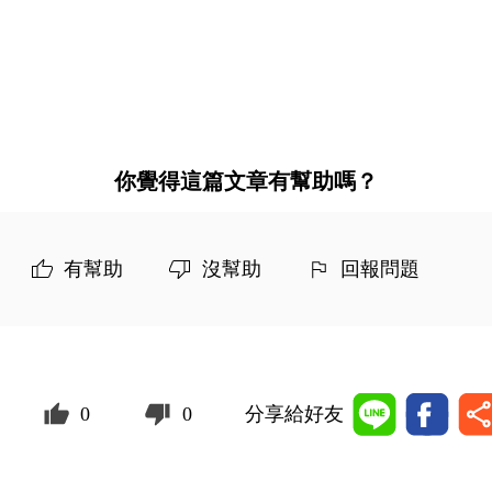
你覺得這篇文章有幫助嗎？
有幫助
沒幫助
回報問題
0
0
分享給好友