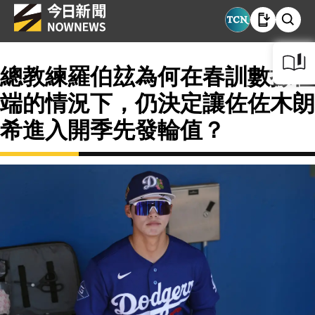
總教練羅伯玆為何在春訓數據極
端的情況下，仍決定讓佐佐木朗
希進入開季先發輪值？