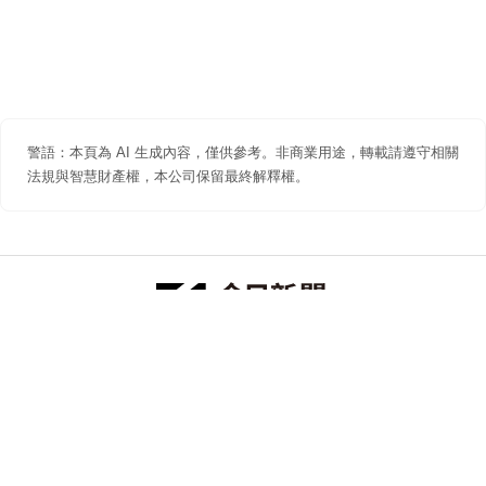
警語：本頁為 AI 生成內容，僅供參考。非商業用途，轉載請遵守相關
法規與智慧財產權，本公司保留最終解釋權。
防詐聲明
著作權聲明
免責聲明
關於我們
隱私權聲明
合作提案
追蹤 NOWNEWS 今日新聞