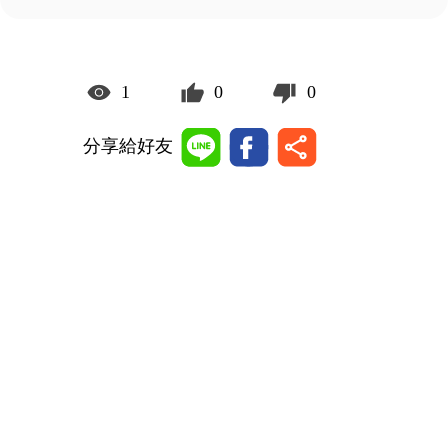
1
0
0
分享給好友