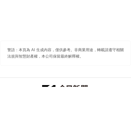
警語：本頁為 AI 生成內容，僅供參考。非商業用途，轉載請遵守相關
法規與智慧財產權，本公司保留最終解釋權。
防詐聲明
著作權聲明
免責聲明
關於我們
隱私權聲明
合作提案
追蹤 NOWNEWS 今日新聞