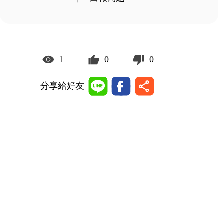
1
0
0
分享給好友