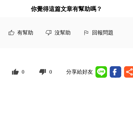
你覺得這篇文章有幫助嗎？
有幫助
沒幫助
回報問題
0
0
分享給好友