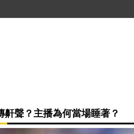
傳鼾聲？主播為何當場睡著？