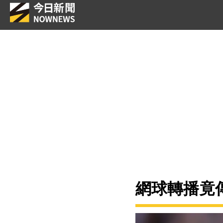
網球轉播竟