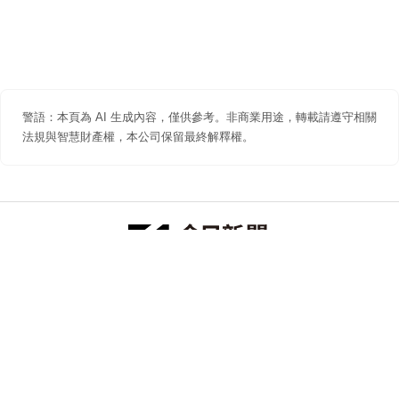
警語：本頁為 AI 生成內容，僅供參考。非商業用途，轉載請遵守相關
法規與智慧財產權，本公司保留最終解釋權。
防詐聲明
著作權聲明
免責聲明
關於我們
隱私權聲明
合作提案
追蹤 NOWNEWS 今日新聞