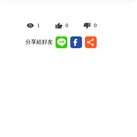
1
0
0
分享給好友