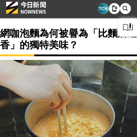
網咖泡麵為何被譽為「比麵店還
香」的獨特美味？