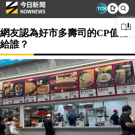
網友認為好市多壽司的CP值輸
給誰？