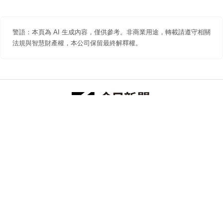
警語：本頁為 AI 生成內容，僅供參考。非商業用途，轉載請遵守相關
法規與智慧財產權，本公司保留最終解釋權。
防詐聲明
著作權聲明
免責聲明
關於我們
隱私權聲明
合作提案
追蹤 NOWNEWS 今日新聞