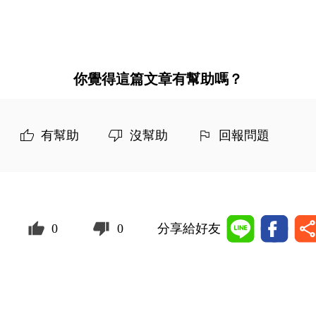
你覺得這篇文章有幫助嗎？
有幫助
沒幫助
回報問題
0
0
分享給好友