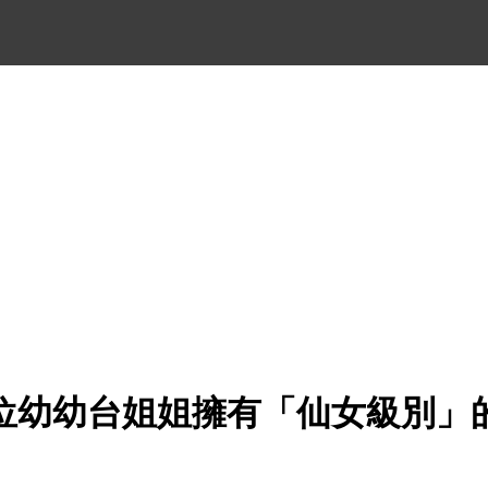
位幼幼台姐姐擁有「仙女級別」