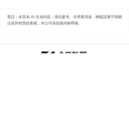
警語：本頁為 AI 生成內容，僅供參考。非商業用途，轉載請遵守相關
法規與智慧財產權，本公司保留最終解釋權。
防詐聲明
著作權聲明
免責聲明
關於我們
隱私權聲明
合作提案
追蹤 NOWNEWS 今日新聞