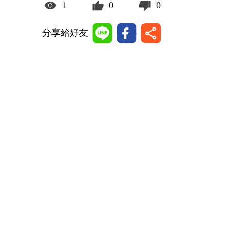
1
0
0
分享給好友