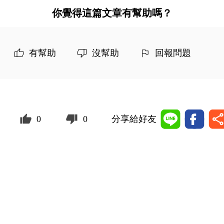
你覺得這篇文章有幫助嗎？
有幫助
沒幫助
回報問題
0
0
分享給好友