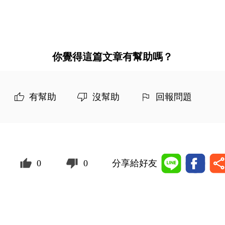
你覺得這篇文章有幫助嗎？
有幫助
沒幫助
回報問題
0
0
分享給好友