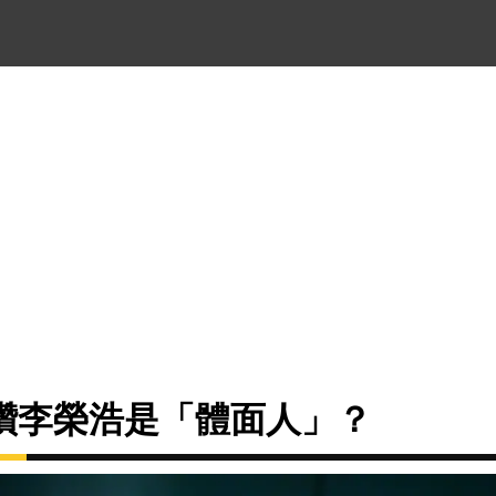
讚李榮浩是「體面人」？