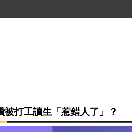
讚被打工讀生「惹錯人了」？