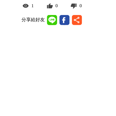
1
0
0
分享給好友