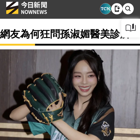
網友為何狂問孫淑媚醫美診所？