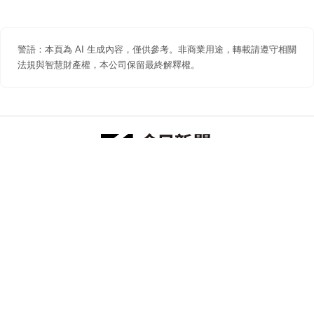
警語：本頁為 AI 生成內容，僅供參考。非商業用途，轉載請遵守相關
法規與智慧財產權，本公司保留最終解釋權。
防詐聲明
著作權聲明
免責聲明
關於我們
隱私權聲明
合作提案
追蹤 NOWNEWS 今日新聞