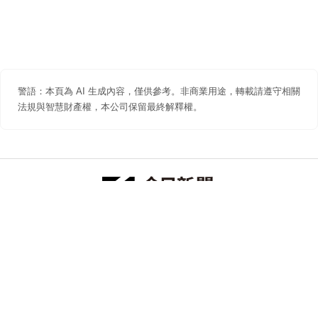
警語：本頁為 AI 生成內容，僅供參考。非商業用途，轉載請遵守相關
法規與智慧財產權，本公司保留最終解釋權。
防詐聲明
著作權聲明
免責聲明
關於我們
隱私權聲明
合作提案
追蹤 NOWNEWS 今日新聞