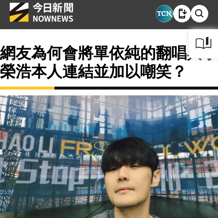
網友為何會將單依純的翻唱與李
榮浩本人連結並加以嘲笑？