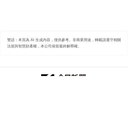
警語：本頁為 AI 生成內容，僅供參考。非商業用途，轉載請遵守相關
法規與智慧財產權，本公司保留最終解釋權。
防詐聲明
著作權聲明
免責聲明
關於我們
隱私權聲明
合作提案
追蹤 NOWNEWS 今日新聞