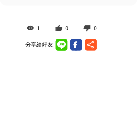
1
0
0
分享給好友