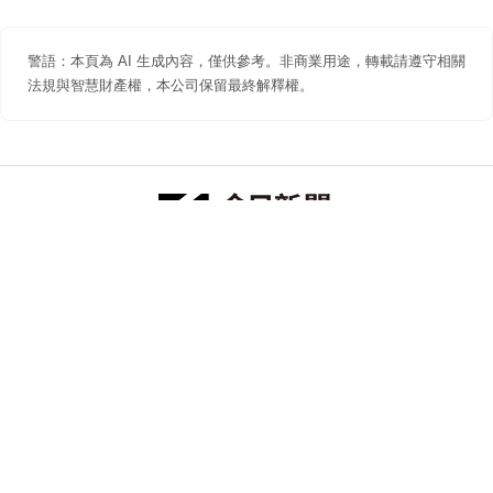
警語：本頁為 AI 生成內容，僅供參考。非商業用途，轉載請遵守相關
法規與智慧財產權，本公司保留最終解釋權。
防詐聲明
著作權聲明
免責聲明
關於我們
隱私權聲明
合作提案
追蹤 NOWNEWS 今日新聞