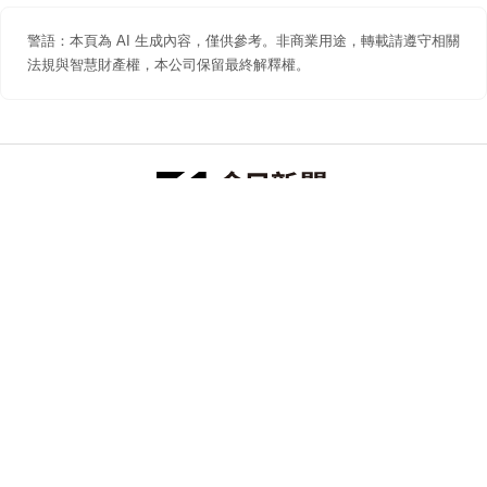
警語：本頁為 AI 生成內容，僅供參考。非商業用途，轉載請遵守相關
法規與智慧財產權，本公司保留最終解釋權。
防詐聲明
著作權聲明
免責聲明
關於我們
隱私權聲明
合作提案
追蹤 NOWNEWS 今日新聞