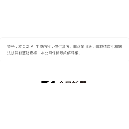
警語：本頁為 AI 生成內容，僅供參考。非商業用途，轉載請遵守相關
法規與智慧財產權，本公司保留最終解釋權。
防詐聲明
著作權聲明
免責聲明
關於我們
隱私權聲明
合作提案
追蹤 NOWNEWS 今日新聞