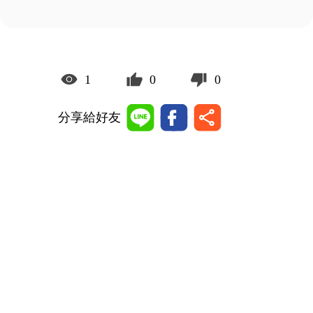
1
0
0
分享給好友