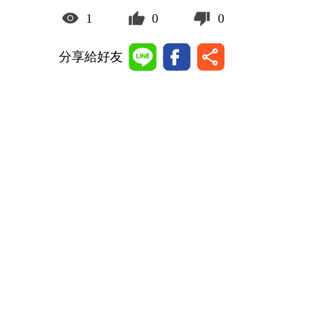
1
0
0
分享給好友