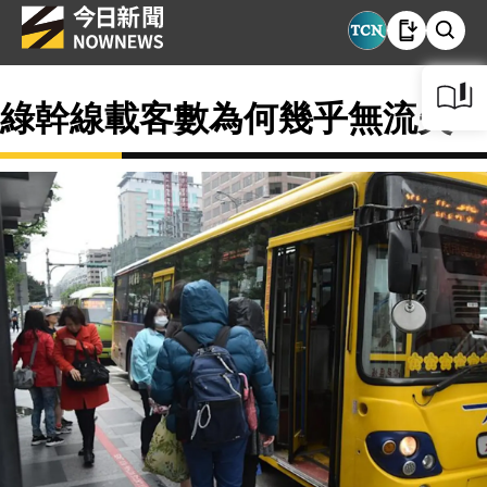
綠幹線載客數為何幾乎無流失？