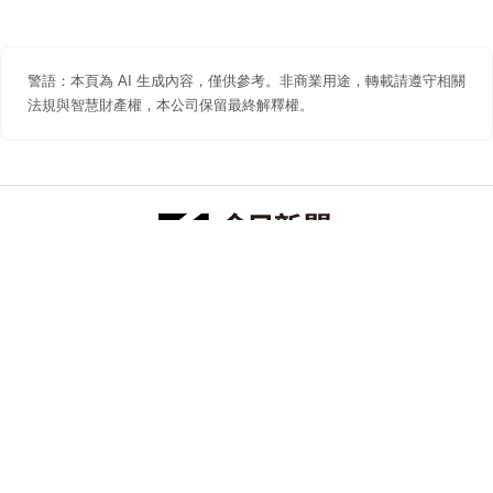
警語：本頁為 AI 生成內容，僅供參考。非商業用途，轉載請遵守相關
法規與智慧財產權，本公司保留最終解釋權。
防詐聲明
著作權聲明
免責聲明
關於我們
隱私權聲明
合作提案
追蹤 NOWNEWS 今日新聞