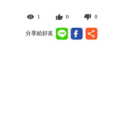
1
0
0
分享給好友