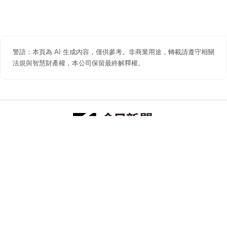
警語：本頁為 AI 生成內容，僅供參考。非商業用途，轉載請遵守相關
法規與智慧財產權，本公司保留最終解釋權。
防詐聲明
著作權聲明
免責聲明
關於我們
隱私權聲明
合作提案
追蹤 NOWNEWS 今日新聞