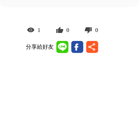
1
0
0
分享給好友