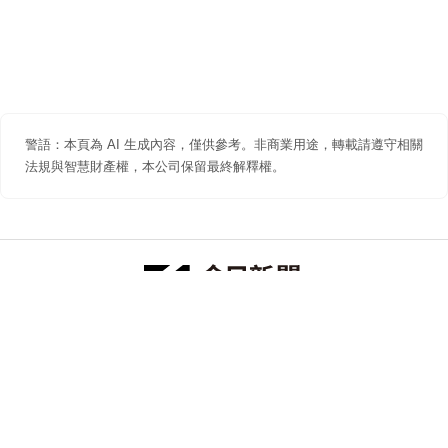
警語：本頁為 AI 生成內容，僅供參考。非商業用途，轉載請遵守相關
法規與智慧財產權，本公司保留最終解釋權。
防詐聲明
著作權聲明
免責聲明
關於我們
隱私權聲明
合作提案
追蹤 NOWNEWS 今日新聞