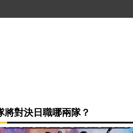
隊將對決日職哪兩隊？