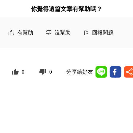
你覺得這篇文章有幫助嗎？
有幫助
沒幫助
回報問題
0
0
分享給好友