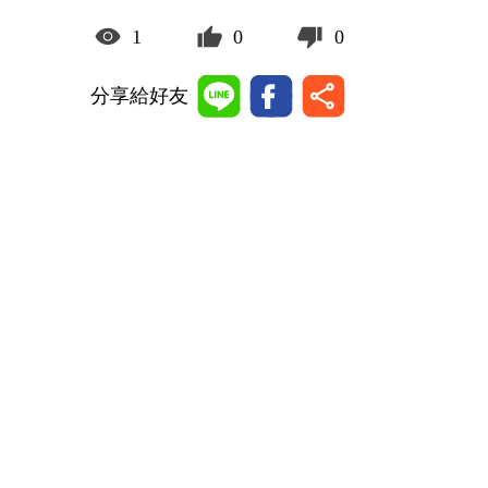
1
0
0
分享給好友