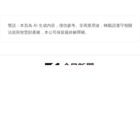
警語：本頁為 AI 生成內容，僅供參考。非商業用途，轉載請遵守相關
法規與智慧財產權，本公司保留最終解釋權。
防詐聲明
著作權聲明
免責聲明
關於我們
隱私權聲明
合作提案
追蹤 NOWNEWS 今日新聞