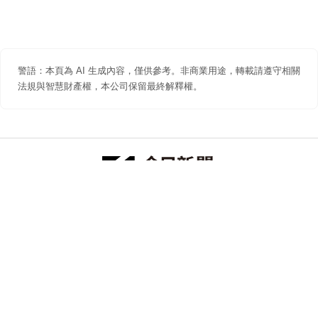
警語：本頁為 AI 生成內容，僅供參考。非商業用途，轉載請遵守相關
法規與智慧財產權，本公司保留最終解釋權。
防詐聲明
著作權聲明
免責聲明
關於我們
隱私權聲明
合作提案
追蹤 NOWNEWS 今日新聞