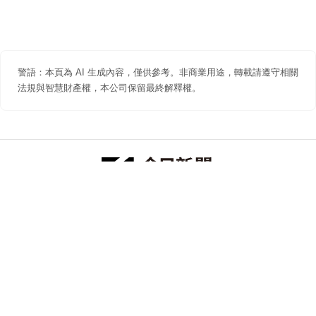
警語：本頁為 AI 生成內容，僅供參考。非商業用途，轉載請遵守相關
法規與智慧財產權，本公司保留最終解釋權。
防詐聲明
著作權聲明
免責聲明
關於我們
隱私權聲明
合作提案
追蹤 NOWNEWS 今日新聞