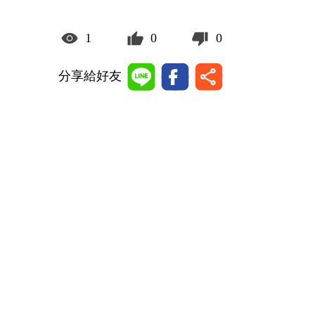
1
0
0
分享給好友