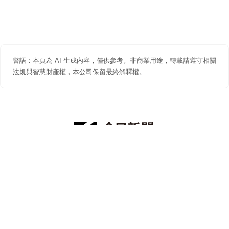
警語：本頁為 AI 生成內容，僅供參考。非商業用途，轉載請遵守相關
法規與智慧財產權，本公司保留最終解釋權。
防詐聲明
著作權聲明
免責聲明
關於我們
隱私權聲明
合作提案
追蹤 NOWNEWS 今日新聞