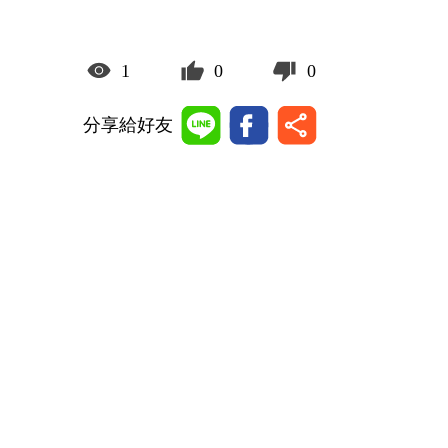
1
0
0
分享給好友