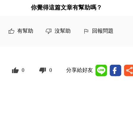
你覺得這篇文章有幫助嗎？
有幫助
沒幫助
回報問題
0
0
分享給好友