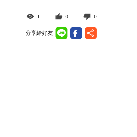
1
0
0
分享給好友