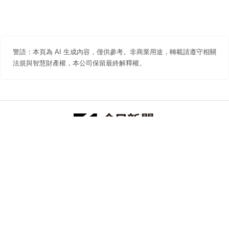
警語：本頁為 AI 生成內容，僅供參考。非商業用途，轉載請遵守相關
法規與智慧財產權，本公司保留最終解釋權。
防詐聲明
著作權聲明
免責聲明
關於我們
隱私權聲明
合作提案
追蹤 NOWNEWS 今日新聞