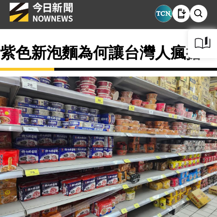
紫色新泡麵為何讓台灣人瘋搶？