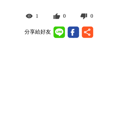
1
0
0
分享給好友