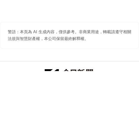
警語：本頁為 AI 生成內容，僅供參考。非商業用途，轉載請遵守相關
法規與智慧財產權，本公司保留最終解釋權。
防詐聲明
著作權聲明
免責聲明
關於我們
隱私權聲明
合作提案
追蹤 NOWNEWS 今日新聞