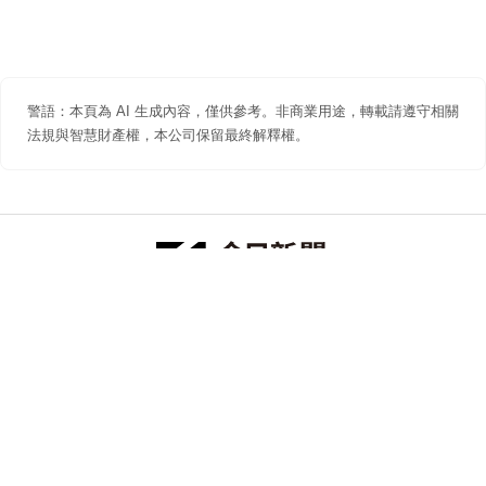
警語：本頁為 AI 生成內容，僅供參考。非商業用途，轉載請遵守相關
法規與智慧財產權，本公司保留最終解釋權。
防詐聲明
著作權聲明
免責聲明
關於我們
隱私權聲明
合作提案
追蹤 NOWNEWS 今日新聞