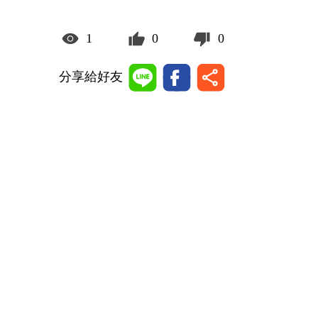
1
0
0
分享給好友