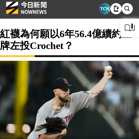
紅襪為何願以6年56.4億續約王
牌左投Crochet？