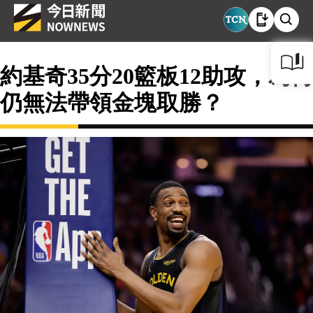
約基奇35分20籃板12助攻，為何
仍無法帶領金塊取勝？