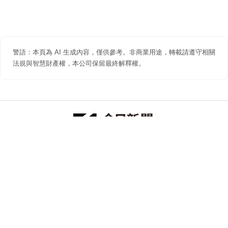
警語：本頁為 AI 生成內容，僅供參考。非商業用途，轉載請遵守相關
法規與智慧財產權，本公司保留最終解釋權。
防詐聲明
著作權聲明
免責聲明
關於我們
隱私權聲明
合作提案
追蹤 NOWNEWS 今日新聞