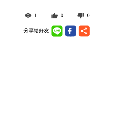
1
0
0
分享給好友