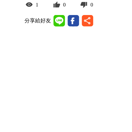
1
0
0
分享給好友