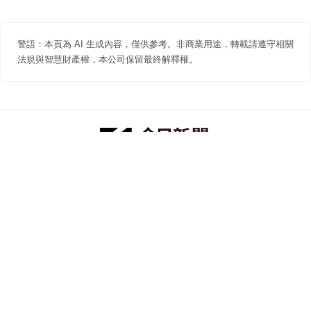
警語：本頁為 AI 生成內容，僅供參考。非商業用途，轉載請遵守相關
法規與智慧財產權，本公司保留最終解釋權。
防詐聲明
著作權聲明
免責聲明
關於我們
隱私權聲明
合作提案
追蹤 NOWNEWS 今日新聞