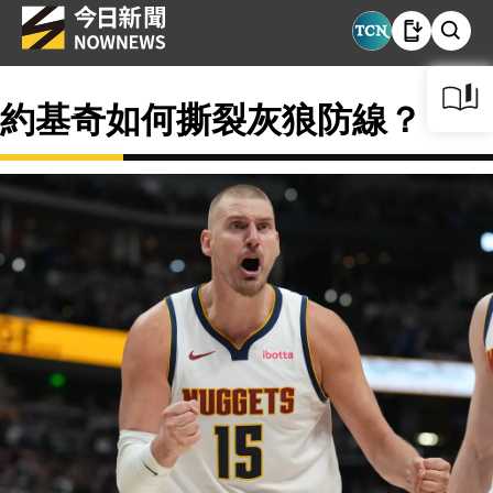
約基奇如何撕裂灰狼防線？