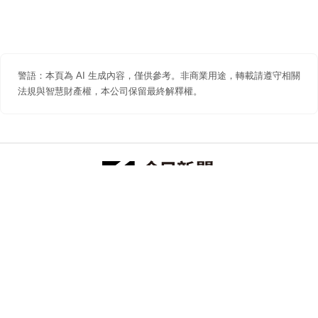
警語：本頁為 AI 生成內容，僅供參考。非商業用途，轉載請遵守相關
法規與智慧財產權，本公司保留最終解釋權。
防詐聲明
著作權聲明
免責聲明
關於我們
隱私權聲明
合作提案
追蹤 NOWNEWS 今日新聞