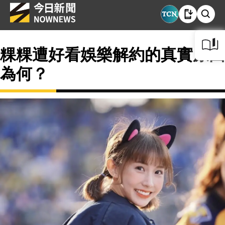
粿粿遭好看娛樂解約的真實原因
為何？