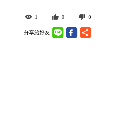
1
0
0
分享給好友