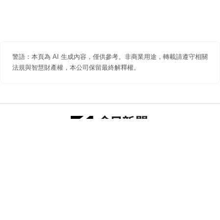
警語：本頁為 AI 生成內容，僅供參考。非商業用途，轉載請遵守相關
法規與智慧財產權，本公司保留最終解釋權。
防詐聲明
著作權聲明
免責聲明
關於我們
隱私權聲明
合作提案
追蹤 NOWNEWS 今日新聞