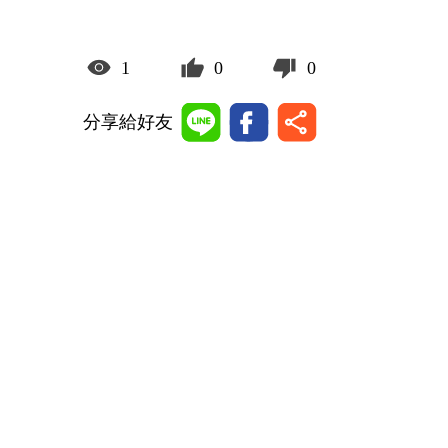
1
0
0
分享給好友