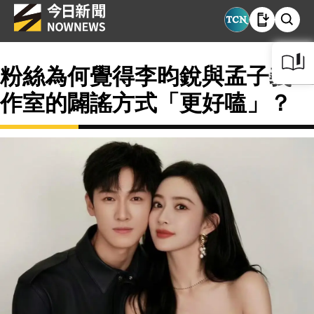
粉絲為何覺得李昀銳與孟子義工
作室的闢謠方式「更好嗑」？