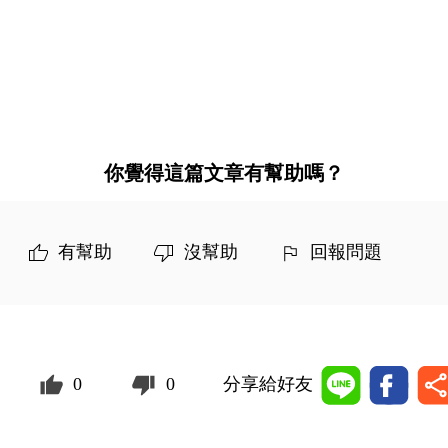
你覺得這篇文章有幫助嗎？
有幫助
沒幫助
回報問題
0
0
分享給好友