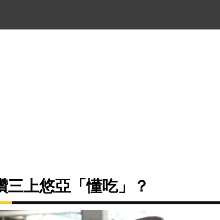
讚三上悠亞「懂吃」？