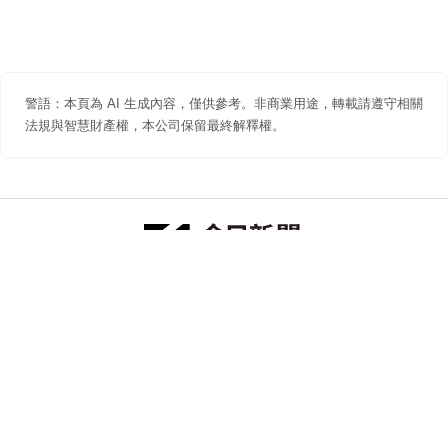
警語：本頁為 AI 生成內容，僅供參考。非商業用途，轉載請遵守相關
法規與智慧財產權，本公司保留最終解釋權。
防詐聲明
著作權聲明
免責聲明
關於我們
隱私權聲明
合作提案
追蹤 NOWNEWS 今日新聞