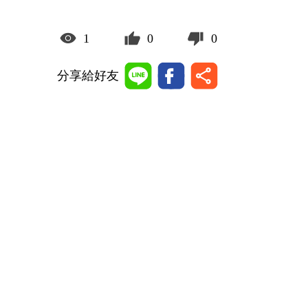
1
0
0
分享給好友