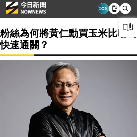
粉絲為何將黃仁勳買玉米比喻為
快速通關？